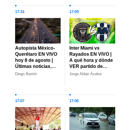
17:16
17:09
Autopista México-
Inter Miami vs
Querétaro EN VIVO
Rayados EN VIVO |
hoy 8 de agosto |
A qué hora y dónde
Últimas noticias,
VER partido de
choques y cierres
Jornada 2 de la
Diego Barrón
Jorge Aldair Ávalos
viales
Leagues Cup
17:07
17:06