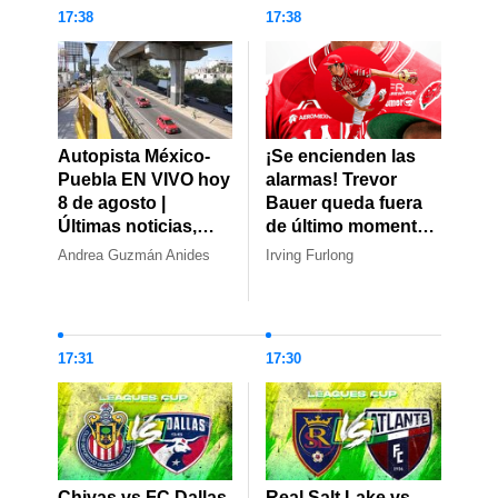
17:38
17:38
Autopista México-
¡Se encienden las
Puebla EN VIVO hoy
alarmas! Trevor
8 de agosto |
Bauer queda fuera
Últimas noticias,
de último momento
choques y cierres
y preocupa a los
Andrea Guzmán Anides
Irving Furlong
Diablos en playoffs
17:31
17:30
Chivas vs FC Dallas
Real Salt Lake vs