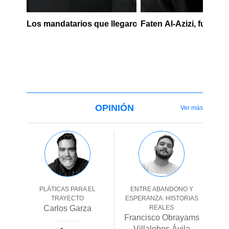
Los mandatarios que llegaron a la toma de posesió
Faten Al-Azizi, futbol
OPINIÓN
Ver más
PLÁTICAS PARA EL
ENTRE ABANDONO Y
TRAYECTO
ESPERANZA: HISTORIAS
Carlos Garza
REALES
Francisco Obrayams
Villalobos Ávila