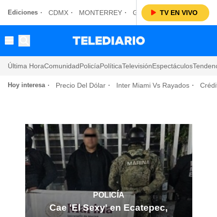
Ediciones
CDMX
MONTERREY
GUADALAJARA
TV EN VIVO
LAGUN
Última Hora
Comunidad
Policía
Política
Televisión
Espectáculos
Tenden
Hoy interesa
Precio Del Dólar
Inter Miami Vs Rayados
Crédi
POLICÍA
Cae 'El Sexy' en Ecatepec,