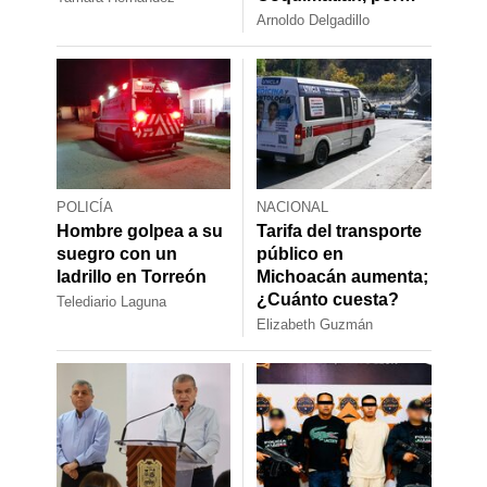
abuso sexual infantil
Arnoldo Delgadillo
POLICÍA
NACIONAL
Hombre golpea a su
Tarifa del transporte
suegro con un
público en
ladrillo en Torreón
Michoacán aumenta;
¿Cuánto cuesta?
Telediario Laguna
Elizabeth Guzmán