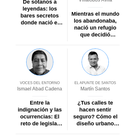
De sótanos a
leyendas: los
Mientras el mundo
bares secretos
los abandonaba,
donde nació el
nació un refugio
rock
que decidió
amarlos
VOCES DEL ENTORNO
EL APUNTE DE SANTOS
Ismael Abad Cadena
Martín Santos
Entre la
¿Tus calles te
indignación y las
hacen sentir
ocurrencias: El
seguro? Cómo el
reto de legislar
diseño urbano
con rigor el
ayuda a prevenir