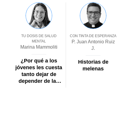
bienestar animal
el delito
tras el caso Rocky
TU DOSIS DE SALUD
CON TINTA DE ESPERANZA
MENTAL
P. Juan Antonio Ruiz
Marina Mammoliti
J.
¿Por qué a los
Historias de
jóvenes les cuesta
melenas
tanto dejar de
depender de las
redes sociales?