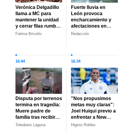
Verónica Delgadillo
Fuerte lluvia en
llama a MC para
León provoca
mantener la unidad
encharcamiento y
y cerrar filas rumbo
afectaciones en
al proceso electoral
vialidades
Fatima Briceño
Redacción
2027 en Jalisco
16:44
16:34
Disputa por terrenos
"Nos propusimos
termina en tragedia:
metas muy claras":
Muere padre de
Joel Huiqui previo a
familia tras recibir
enfrentar a New
varios disparos
York City en la
Telediario Laguna
Higinio Robles
Leagues Cup 2026