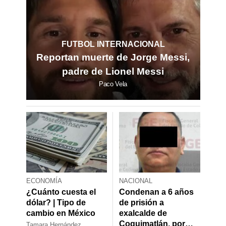
FUTBOL INTERNACIONAL
Reportan muerte de Jorge Messi,
padre de Lionel Messi
Paco Vela
ECONOMÍA
NACIONAL
¿Cuánto cuesta el
Condenan a 6 años
dólar? | Tipo de
de prisión a
cambio en México
exalcalde de
Coquimatlán, por
Tamara Hernández