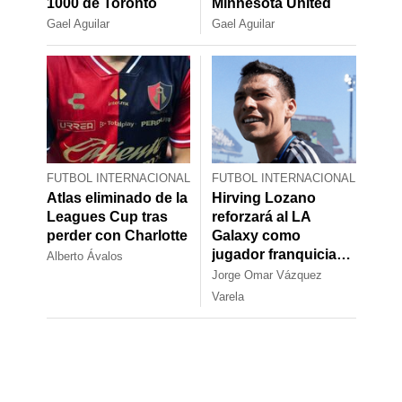
1000 de Toronto
Minnesota United
Gael Aguilar
Gael Aguilar
FUTBOL INTERNACIONAL
FUTBOL INTERNACIONAL
Atlas eliminado de la
Hirving Lozano
Leagues Cup tras
reforzará al LA
perder con Charlotte
Galaxy como
jugador franquicia
Alberto Ávalos
en la MLS
Jorge Omar Vázquez
Varela