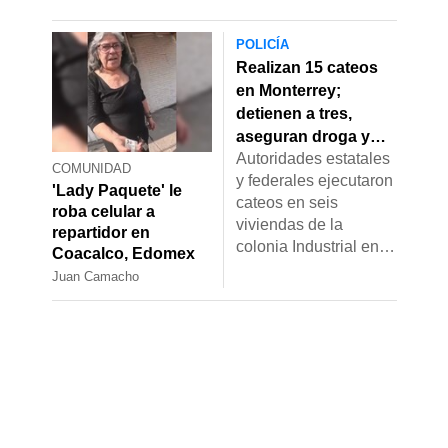
POLICÍA
Realizan 15 cateos
en Monterrey;
detienen a tres,
aseguran droga y
Autoridades estatales
armas
COMUNIDAD
y federales ejecutaron
'Lady Paquete' le
cateos en seis
roba celular a
viviendas de la
repartidor en
colonia Industrial en
Coacalco, Edomex
Monterrey, donde se
Juan Camacho
reportó el hallazgo de
droga y la captura de
un objetivo prioritario.