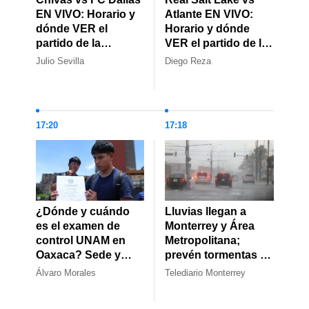
EN VIVO: Horario y
Atlante EN VIVO:
dónde VER el
Horario y dónde
partido de la
VER el partido de la
Leagues Cup 2026
Leagues Cup 2026
Julio Sevilla
Diego Reza
HOY
HOY
17:20
17:18
¿Dónde y cuándo
Lluvias llegan a
es el examen de
Monterrey y Área
control UNAM en
Metropolitana;
Oaxaca? Sede y
prevén tormentas y
fecha confirmadas
ráfagas de viento
Álvaro Morales
Telediario Monterrey