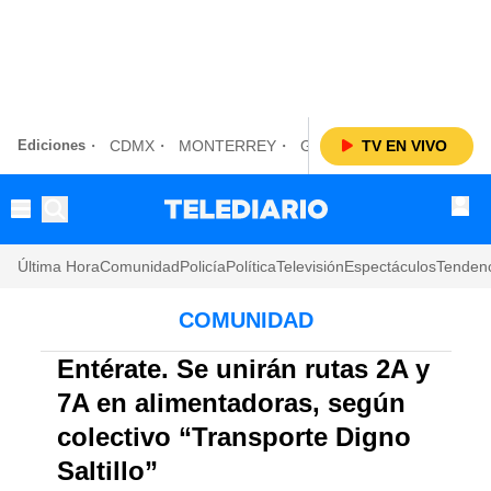
Ediciones
CDMX
MONTERREY
GUADALAJARA
TV EN VIVO
LAGUN
Última Hora
Comunidad
Policía
Política
Televisión
Espectáculos
Tenden
COMUNIDAD
Entérate. Se unirán rutas 2A y
7A en alimentadoras, según
colectivo “Transporte Digno
Saltillo”