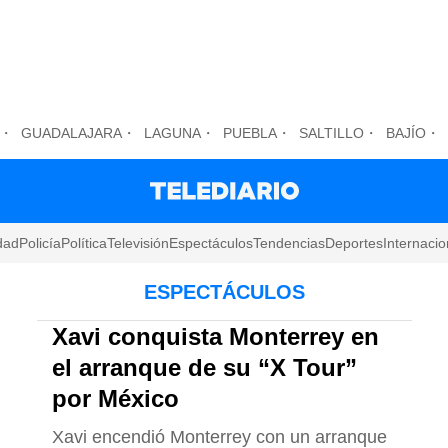
GUADALAJARA
LAGUNA
PUEBLA
SALTILLO
BAJÍO
dad
Policía
Política
Televisión
Espectáculos
Tendencias
Deportes
Internacio
ESPECTÁCULOS
Xavi conquista Monterrey en
el arranque de su “X Tour”
por México
Xavi encendió Monterrey con un arranque