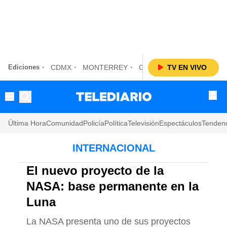
Ediciones
CDMX
MONTERREY
GUADALAJARA
TV EN VIVO
LAGUN
Última Hora
Comunidad
Policía
Política
Televisión
Espectáculos
Tenden
INTERNACIONAL
El nuevo proyecto de la
NASA: base permanente en la
Luna
La NASA presenta uno de sus proyectos