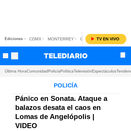
Ediciones
CDMX
MONTERREY
GUADALAJARA
TV EN VIVO
LAGUN
Última Hora
Comunidad
Policía
Política
Televisión
Espectáculos
Tenden
POLICÍA
Pánico en Sonata. Ataque a
balazos desata el caos en
Lomas de Angelópolis |
VIDEO