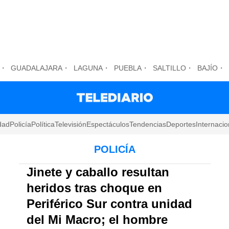
GUADALAJARA
LAGUNA
PUEBLA
SALTILLO
BAJÍO
dad
Policía
Política
Televisión
Espectáculos
Tendencias
Deportes
Internacio
POLICÍA
Jinete y caballo resultan
heridos tras choque en
Periférico Sur contra unidad
del Mi Macro; el hombre