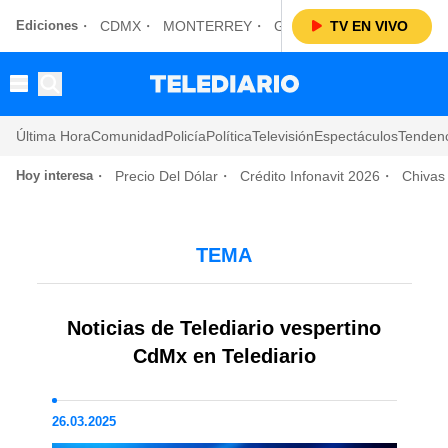
Ediciones
CDMX
MONTERREY
GUADALAJARA
TV EN VIVO
LAGUN
Última Hora
Comunidad
Policía
Política
Televisión
Espectáculos
Tenden
Hoy interesa
Precio Del Dólar
Crédito Infonavit 2026
Chivas
TEMA
Noticias de Telediario vespertino
CdMx en Telediario
26.03.2025