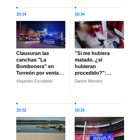
10:34
10:34
Clausuran las
"Si me hubiera
canchas "La
matado, ¿sí
Bombonera" en
hubieran
Torreón por venta
procedido?":
irregular de alcohol
Recapturan a
Alejandro Escobedo
Darwin Méndez
Giovanni 'N',
presunto agresor de
María en Neza
10:32
10:16