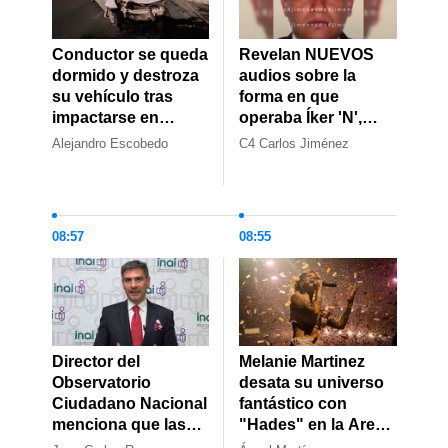
Conductor se queda
Revelan NUEVOS
dormido y destroza
audios sobre la
su vehículo tras
forma en que
impactarse en
operaba Íker 'N',
Torreón
presunto líder
Alejandro Escobedo
C4 Carlos Jiménez
huachicolero de
Edomex
08:57
08:55
Director del
Melanie Martinez
Observatorio
desata su universo
Ciudadano Nacional
fantástico con
menciona que las
"Hades" en la Arena
escuelas
Monterrey