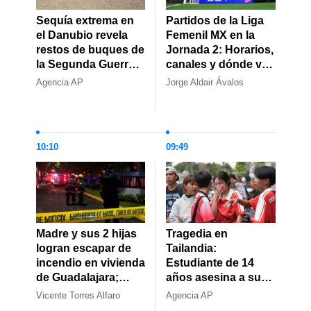
Sequía extrema en
Partidos de la Liga
el Danubio revela
Femenil MX en la
restos de buques de
Jornada 2: Horarios,
la Segunda Guerra
canales y dónde ver
Mundial
EN VIVO los juegos
Agencia AP
Jorge Aldair Ávalos
10:10
09:49
Madre y sus 2 hijas
Tragedia en
logran escapar de
Tailandia:
incendio en vivienda
Estudiante de 14
de Guadalajara;
años asesina a sus
señala a su expareja
abuelos y perpetra
Vicente Torres Alfaro
Agencia AP
como responsable
un tiroteo escolar