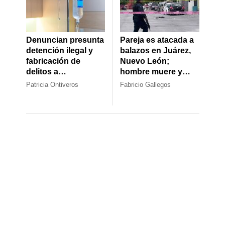
Denuncian presunta
Pareja es atacada a
detención ilegal y
balazos en Juárez,
fabricación de
Nuevo León;
delitos a
hombre muere y
exempleado
mujer resulta herida
Patricia Ontiveros
Fabricio Gallegos
vinculado al caso de
sueros vitaminados