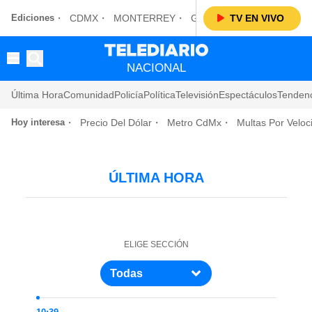
Ediciones
CDMX
MONTERREY
GUADALAJARA
TV EN VIVO
LAGUN
NACIONAL
Última Hora
Comunidad
Policía
Política
Televisión
Espectáculos
Tenden
Hoy interesa
Precio Del Dólar
Metro CdMx
Multas Por Veloci
ÚLTIMA HORA
ELIGE SECCIÓN