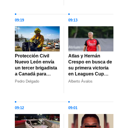
que deja 7 muertos
09:19
09:13
Protección Civil
Atlas y Hernán
Nuevo León envía
Crespo en busca de
un tercer brigadista
su primera victoria
a Canadá para
en Leagues Cup
enfrentar incendios
para mantenerse
Pedro Delgado
Alberto Ávalos
forestales
con vida
09:12
09:01