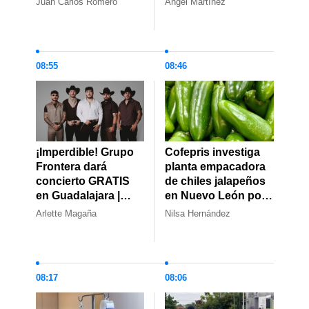
Juan Carlos Romero
Ángel Martínez
militarizadas
actuaron después
de una tragedia
08:55
08:46
¡Imperdible! Grupo
Cofepris investiga
Frontera dará
planta empacadora
concierto GRATIS
de chiles jalapeños
en Guadalajara |
en Nuevo León por
Fecha y lugar del
brote de
Arlette Magaña
Nilsa Hernández
evento
salmonelosis en EU
08:17
08:06